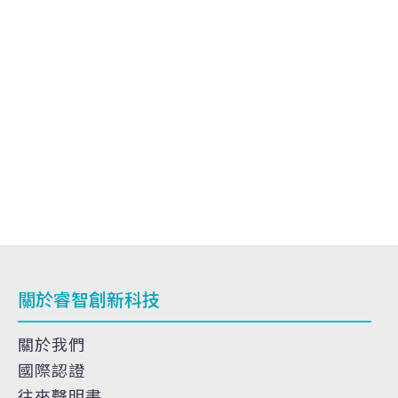
多表面積結構
葉輪
輕量化支撐架
拓樸優化支撐架
分流管
航太噴注零件
航太推進零件
關於睿智創新科技
關於我們
國際認證
往來聲明書