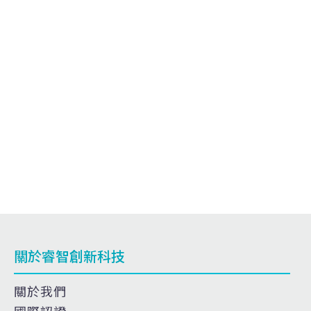
多表面積結構
葉輪
輕量化支撐架
拓樸優化支撐架
分流管
航太噴注零件
航太推進零件
關於睿智創新科技
關於我們
國際認證