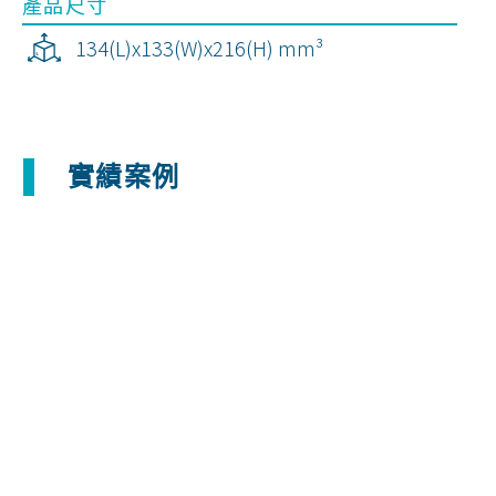
產品尺寸
134(L)x133(W)x216(H) mm³
實績案例
多表面積結構
多孔透氣零件
輕量化支撐架
航太噴注零件
葉輪
航太推進零件
拓樸優化支撐架
分流管